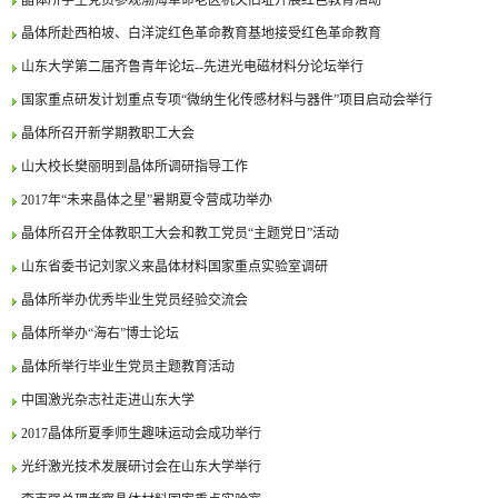
晶体所学生党员参观渤海革命老区机关旧址开展红色教育活动
晶体所赴西柏坡、白洋淀红色革命教育基地接受红色革命教育
山东大学第二届齐鲁青年论坛--先进光电磁材料分论坛举行
国家重点研发计划重点专项“微纳生化传感材料与器件”项目启动会举行
晶体所召开新学期教职工大会
山大校长樊丽明到晶体所调研指导工作
2017年“未来晶体之星”暑期夏令营成功举办
晶体所召开全体教职工大会和教工党员“主题党日”活动
山东省委书记刘家义来晶体材料国家重点实验室调研
晶体所举办优秀毕业生党员经验交流会
晶体所举办“海右”博士论坛
晶体所举行毕业生党员主题教育活动
中国激光杂志社走进山东大学
2017晶体所夏季师生趣味运动会成功举行
光纤激光技术发展研讨会在山东大学举行