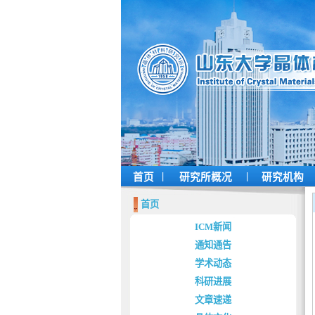
|
|
首页
研究所概况
研究机构
首页
ICM新闻
通知通告
学术动态
科研进展
文章速递