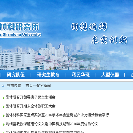
|
|
|
|
|
研究队伍
研究生教育
蒋民华班
大型仪器
当前位置：
首页
>>
ICM新闻
晶体所召开领导班子民主生活会
晶体所召开期末全体教职工大会
晶体材料国家重点实验室2016学术年会暨禹城产业对接洽谈会举行
陶绪堂教授课题组论文入选中国科技期刊2016年度优秀论文