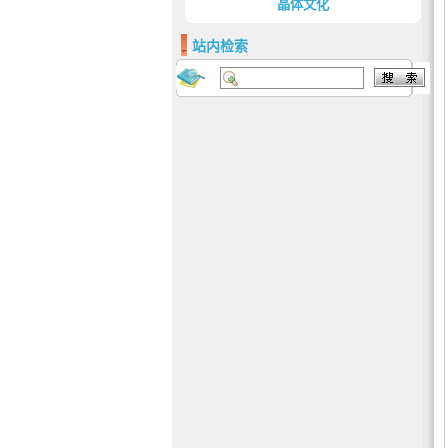
晶体文化
站内检索