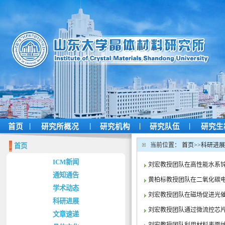
|
|
|
|
首页
研究所概况
研究机构
研究队伍
研究生
当前位置：
首页
>>
科研进展
首页
ICM新闻
刘宏教授团队在高性能水系
通知通告
黄柏标教授团队在二氧化碳
学术动态
刘宏教授团队在磁场促进光
科研进展
刘宏教授团队通过微流控芯
文章速递