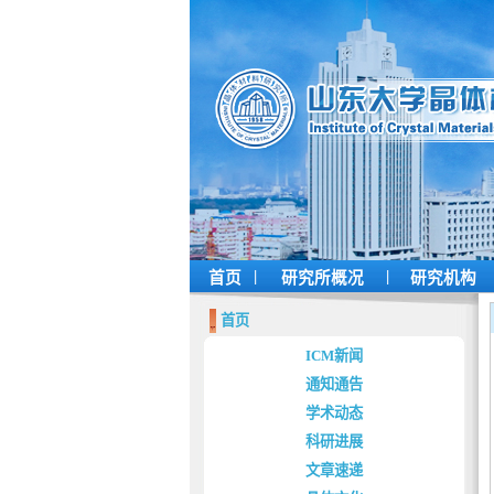
|
|
首页
研究所概况
研究机构
首页
ICM新闻
通知通告
学术动态
科研进展
文章速递