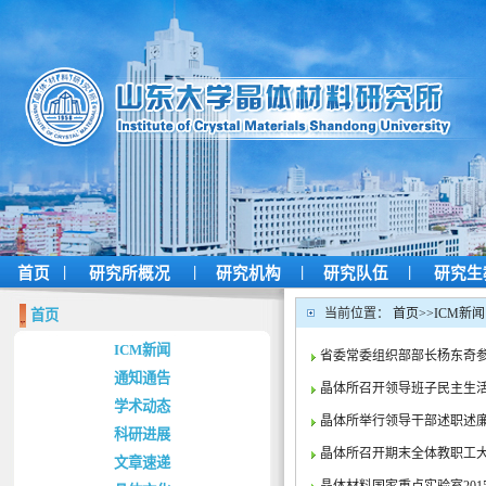
|
|
|
|
首页
研究所概况
研究机构
研究队伍
研究生
当前位置：
首页
>>
ICM新闻
首页
ICM新闻
省委常委组织部部长杨东奇
通知通告
晶体所召开领导班子民主生
学术动态
晶体所举行领导干部述职述
科研进展
晶体所召开期末全体教职工
文章速递