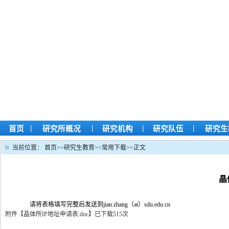
|
|
|
|
首页
研究所概况
研究机构
研究队伍
研究生
当前位置：
首页
>>
研究生教育
>>
常用下载
>>
正文
晶
请将表格填写完整后发送到jian.zhang（at）sdu.edu.cn
附件【
晶体所IP地址申请表.doc
】
已下载
515
次