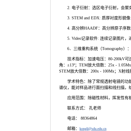
2. 电子衍射：选区电子衍射，会
3. STEM and EDX: 质厚衬
4. 高分辨HAADF：高分辨原子序
5. Video记录软件: 连续记录图
6．三维重构系统（Tomograph
技术指标：加速电压：80-200kV可
角：±13º；TEM放大倍数：25x - 1.0
STEM放大倍数：200x - 100Mx；X射
学术特色：除了常规透射电镜的功能
谱仪，能对样品进行面扫描和线扫描，给出
应用范围：除磁性材料，挥发性有
联系方式： 孔老师
电话： 88364864
邮箱：
kongli@sdu.edu.cn