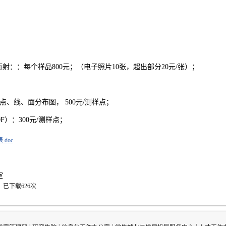
衍射：：每个样品800元；（电子照片10张，超出部分20元/张）；
点、线、面分布图， 500元/测样点；
F）：300元/测样点；
doc
室
】
已下载
626
次