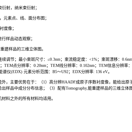
聚束衍射，纳米束衍射；
度形貌像，元素点、线、面分布图；
数衬度像；
片，进行样品动态观察；
y）：重建样品的三维立体图。
连续调节；最小束斑尺寸：≤0.3nm；束流稳定度：<1%；束斑漂移：0.6nm/
5Mx；TEM点分辨率：0.20nm；TEM线分辨率：0.102nm；TEM信息分辨率：0
线能谱仪(EDX) 元素分析范围：B5～U92；EDX分辨率: 136 eV。
外，主要优势在于：（1）高分辨HAADF成原子序数衬度像，能给出原子
样品中成分分布信息；（3）配有Tomography,能重建样品的三维立体
机材料之外的所有材料均适用。