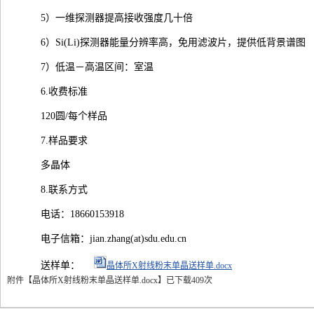
5）一维探测器提高接收强度几十倍
6）Si(Li)探测器能量分辨率高，免用滤波片，提供低背景谱图
7）低温－高温区间：室温
6.收费标准
120圆/每个样品
7.样品要求
多晶体
8.联系方式
电话：18660153918
电子信箱：jian.zhang(at)sdu.edu.cn
送样单：
晶体所X射线粉末单晶送样单.docx
附件【
晶体所X射线粉末单晶送样单.docx
】
已下载
409
次