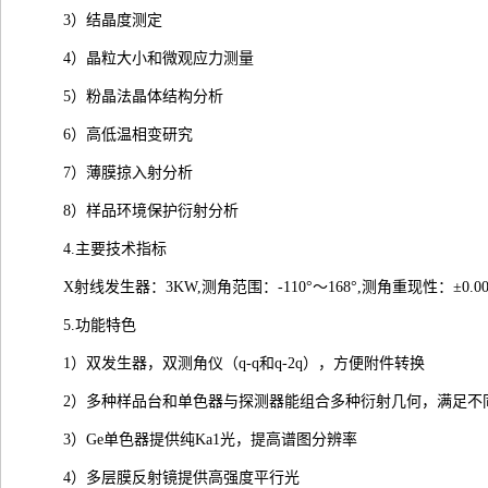
3）结晶度测定
4）晶粒大小和微观应力测量
5）粉晶法晶体结构分析
6）高低温相变研究
7）薄膜掠入射分析
8）样品环境保护衍射分析
4.主要技术指标
X射线发生器：3KW,测角范围：-110°～168°,测角重现性：±0.00
5.功能特色
1）双发生器，双测角仪（q-q和q-2q），方便附件转换
2）多种样品台和单色器与探测器能组合多种衍射几何，满足不
3）Ge单色器提供纯Ka1光，提高谱图分辨率
4）多层膜反射镜提供高强度平行光