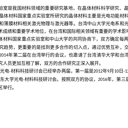
验室是我国材料领域的重要研究基地，在晶体材料科学研究、
晶体材料国家重点实验室所研究的晶体材料主要是光电功能材
和薄膜材料相关激光物理与激光器等。台湾中山大学光电系和
术成绩和重要学术地位，在台湾和国际相关领域有重要的学术影
体材料国家重点实验室和中山大学的共同协商下，双方确定每
究趋势，更重要的是找到更多合作的切入点，通过优势互补，
年第二届在台湾举行的会议，也邀请了台湾清华大学和台
2014
究人员更加互相了解，双方的合作研究正深入展开。
学
光电
材料科技研讨会已经举办两届，第一届是
年
月
日
-
2012
9
10
-1
山东大学光电
材料科技研讨会。按照双方的协议，
年，第三
-
2016
区举行。