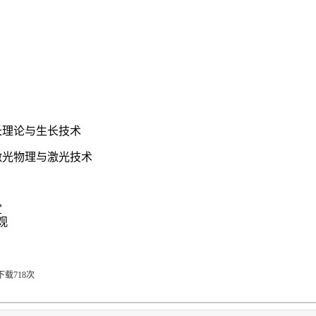
长理论与生长技术
激光物理与激光技术
宜
观
下载
718
次