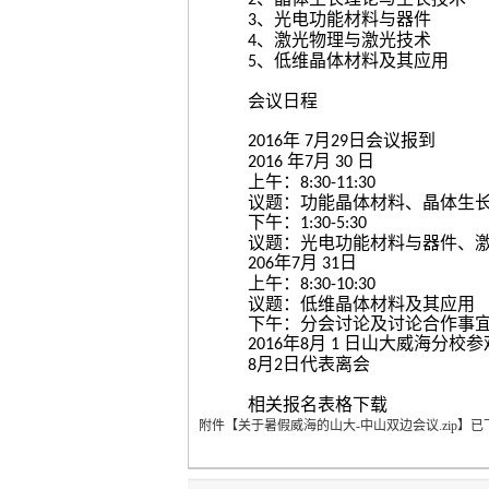
2
、光电功能材料与器件
3
、激光物理与激光技术
4
、低维晶体材料及其应用
5
会
议
日
程
年
月
日
会议报到
2016
7
29
年
月
日
2016
7
30
上午：
8:30-11:30
议题：功能晶体材料、晶体生
下午：
1:30-5:30
议题：光电功能材料与器件、
年
月
日
206
7
31
上午：
8:30-10:30
议题：低维晶体材料及其应用
下午：
分会讨论及讨论合作事
年
月
日
山大威海分校参
2016
8
1
月
日
代表离会
8
2
相关报名表格下载
附件【
关于暑假威海的山大-中山双边会议.zip
】
已