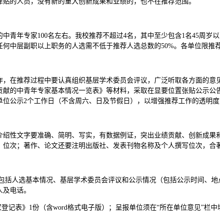
津贴的人员，没有新的重大创新成果和业绩的，也不在推荐范围。
的中青年专家100名左右。我校推荐不超过4名，其中至少包含1名45周岁以下
任何中层副职以上职务的人选需不低于推荐人选总数的50%。各单位限推
作，在推荐过程中要认真组织基层学术委员会评议，广泛听取各方面的意
贡献的中青年专家基本情况一览表》等材料，采取在显要位置张贴公示公
单位公示2个工作日（不含周六、日及节假日），以增强推荐工作的透明
介绍性文字要准确、简明、写实，有数据例证，突出业绩贡献、创新成果
、位次；著作、论文还要注明出版社、发表刊物名称及个人撰写位次，合
内容包括人选基本情况、基层学术委员会评议和公示情况（包括公示时间、
人及电话。
家登记表》1份（含word格式电子版）；呈报单位须在“所在单位意见”栏