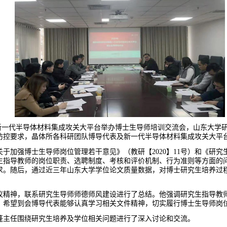
新一代半导体材料集成攻关大平台举办博士生导师培训交流会，山东大学
防控要求，晶体所各科研团队博导代表及新一代半导体材料集成攻关大平
关于加强博士生导师岗位管理若干意见》（教研【
2
020
】
1
1
号）和《研究
生指导教师的岗位职责、选聘制度、考核和评价机制、行为准则等方面的
求。随后，通过近三年山东大学学位论文质量数据，对博士研究生培养过
议精神，联系研究生导师师德师风建设进行了总结。他强调研究生指导教
，希望到会博导代表能够认真学习相关文件精神，切实履行博士生导师岗
蓬主任围绕研究生培养及学位相关问题进行了深入讨论和交流。