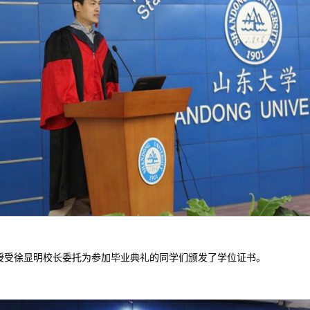
授受徐显明校长委托为参加毕业典礼的同学们颁发了学位证书。