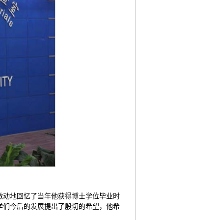
激动地回忆了当年他获得博士学位毕业时
学们今后的发展提出了殷切的希望，他希