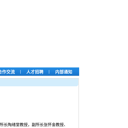
|
|
合作交流
人才招聘
内部通知
、所长陶绪堂教授，副所长张怀金教授、