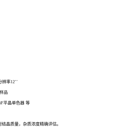
,
;
辨率12’’
大样品
LiF平晶单色器 等
对结晶质量，杂质浓度精确评估。