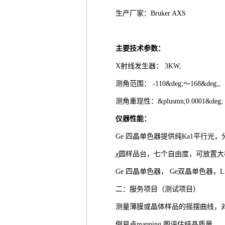
生产厂家：Bruker AXS
主要技术参数：
X射线发生器： 3KW,
测角范围： -110&deg;～168&deg;
测角重现性：&plusmn;0.0001&deg
仪器性能：
Ge 四晶单色器提供纯Ka1平行光，分
χ圆样品台，七个自由度，可放置
Ge 四晶单色器， Ge双晶单色器，
二：服务项目（测试项目）
测量薄膜或晶体样品的摇摆曲线，
倒易点mapping 图评估结晶质量。