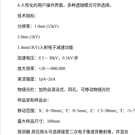
4.人性化的用户操作界面，多种透镜模式可供选择。
技术指标：
分辨率：1.0nm (15kV)
2.0nm (1kV)
1.4nm(1KV)入射电子减速功能
加速电压：0.5 ~ 30kV，0.1kV/步
放大倍率：×20 ~×800,000
束流强度：1pA~2nA
物镜光栏：加热自清洁式、四孔、可移动物镜光栏
样品室和样品台：
移动范围：X：0~50mm；Y：0~5mm；Z：1.5~30mm；T：-5~7
最大样品尺寸：100mm
探测器:高位探头可选择接受二次电子像或背散射像，并混合