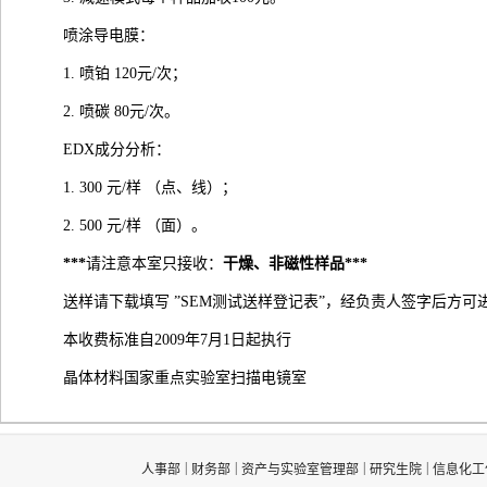
喷涂导电膜：
1. 喷铂 120元/次；
2. 喷碳 80元/次。
EDX成分分析：
1. 300 元/样 （点、线）；
2. 500 元/样 （面）。
***
请注意本室只接收：
干燥、非磁性样品
***
送样请下载填写 ”SEM测试送样登记表”，经负责人签字后方可
本收费标准自2009年7月1日起执行
晶体材料国家重点实验室扫描电镜室
|
|
|
|
人事部
财务部
资产与实验室管理部
研究生院
信息化工