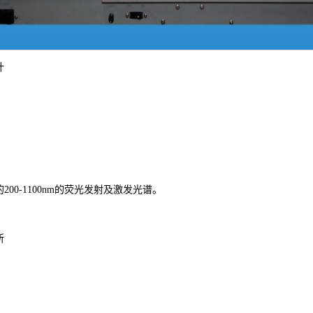
计
00-1100nm的荧光发射及激发光谱。
所