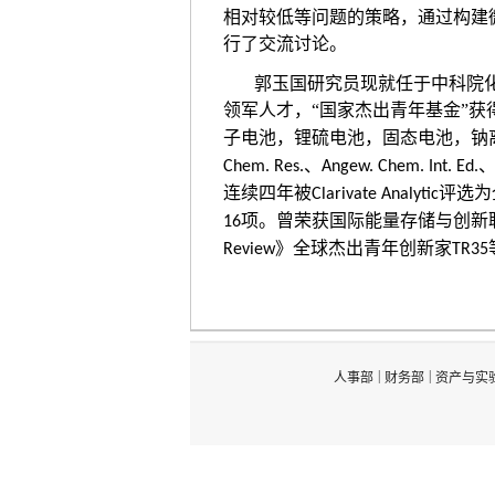
相对较低等问题的策略，通过构建
行了交流讨论。
郭玉国研究员现就任于中科院
领军人才，“国家杰出青年基金”获
子电池，锂硫电池，固态电池，钠
、
Chem. Res.
Angew. Chem. Int. Ed.
连续四年被
评选为
Clarivate Analytic
项。曾荣获国际能量存储与创新
16
》全球杰出青年创新家
Review
TR35
|
|
人事部
财务部
资产与实