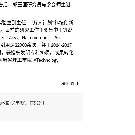
告后，郭玉国研究员与参会师生进
验室副主任，“万人计划”科技创新
编。目前的研究工作主要集中于锂离
、
、
、
Sci. Adv.
Nat commun.
Acc.
引用达
余次，并于
I
22000
2014-2017
项，获授权发明专利
项，成果转化
30
国麻省理工学院《
Technology
【
关闭窗口
】
|
|
办公室
关于我们
联系我们