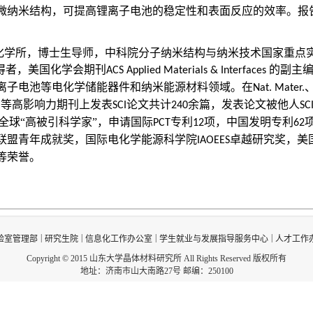
微纳米结构，可提高锂离子电池的稳定性和表面反应的效率。报
化学所，博士生导师，中科院分子纳米结构与纳米技术国家重点实
得者，美国化学会期刊
的副主
ACS Applied Materials & Interfaces
离子电池等电化学储能器件和纳米能源材料领域。在
Nat. Mater.
、等高影响力期刊上发表
论文共计
余篇，发表论文被他人
SCI
240
SC
全球“高被引科学家”，申请国际
专利
项，中国发明专利
PCT
12
62
联盟青年成就奖，国际电化学能源科学院
卓越研究奖，美
IAOEES
等荣誉。
|
|
|
|
验室管理部
研究生院
信息化工作办公室
学生就业与发展指导服务中心
人才工作
Copyright © 2015 山东大学晶体材料研究所 All Rights Reserved 版权所有
地址：济南市山大南路27号 邮编：250100