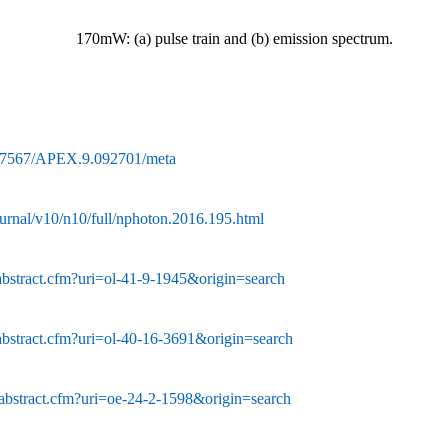
170mW: (a) pulse train and (b) emission spectrum.
/10.7567/APEX.9.092701/meta
urnal/v10/n10/full/nphoton.2016.195.html
/abstract.cfm?uri=ol-41-9-1945&origin=search
/abstract.cfm?uri=ol-40-16-3691&origin=search
/abstract.cfm?uri=oe-24-2-1598&origin=search