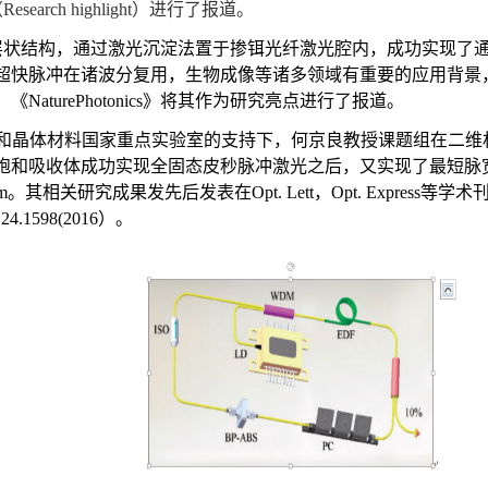
（
Research highlight
）进行了报道。
状结构，通过激光沉淀法置于掺铒光纤激光腔内，成功实现了
超快脉冲在诸波分复用，生物成像等诸多领域有重要的应用背景
，《
NaturePhotonics
》将其作为研究亮点进行了报道。
和晶体材料国家重点实验室的支持下，
何京良教授课题组在二维
饱和吸收体成功实现全固态皮秒脉冲激光之后，又实现了最短脉
m
。其相关研究成果发先后发表在
Opt. Lett
，
Opt. Express
等学术刊
.24.1598(2016
）。