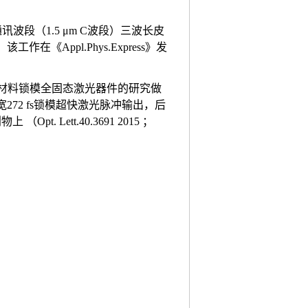
通讯波段（
1.5 μm C
波段）三波长皮
，该工作在《
Appl.Phys.Express
》发
材料锁模全固态激光器件的研究做
宽
272 fs
锁模超快激光脉冲输出，后
物上 （
Opt. Lett.40.3691 2015
；