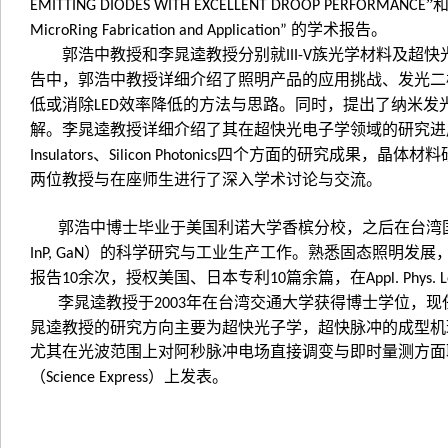
”
EMITTING DIODES WITH EXCELLENT DROOP PERFORMANCE
的学术报告。
MicroRing Fabrication and Application”
郭浩中教授和李晁逵教授分别就
族光学材料及超快
III-V
告中，郭浩中教授详细介绍了照明产品的应用挑战、发光二
低或消除
效率降低的方法与思路。同时，提出了纳米发
LED
解。李晁逵教授详细介绍了其在超快光电子学领域的研究进
、
四个方面的研究成果，晶体材料
Insulators
Silicon Photonics
两位教授与在座师生进行了深入学术讨论与交流。
郭浩中博士毕业于美国利诺大学香槟分校，之后在台湾
）的科学研究与工业生产工作。熟悉固态照明发展
InP, GaN
报告
余次，授权美国、日本专利
篇余篇，在
10
10
Appl. Phys. L
李晁逵教授于
年在台湾交通大学获得博士学位，现
2003
晁逵教授的研究方向主要为超快光子学，超快脉冲的成型机
尤其在光波范围上对阿秒脉冲电场直接调变与即时量测方面
（
）上发表。
Science Express