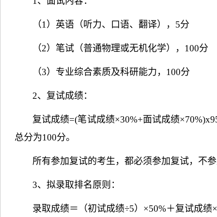
1
、面试内容：
（
1
）英语（听力、口语、翻译），
5
分
（
2
）笔试（普通物理或无机化学），
100
分
（
3
）专业综合素质及科研能力，
100
分
2
、复试成绩：
复试成绩
=(
笔试成绩×
30%+
面试成绩×
70%)x9
总分为
100
分。
所有参加复试的考生，都必须参加复试，不参
3
、拟录取排名原则：
录取成绩＝（初试成绩÷
5
）×
50%
＋复试成绩