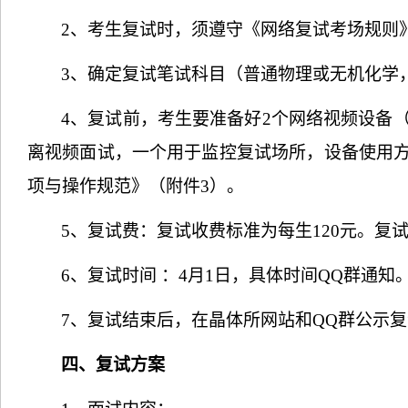
2
、考生复试时，须遵守《网络复试考场规则
3
、确定复试笔试科目（普通物理或无机化学
4
、复试前，考生要准备好
2
个网络视频设备
离视频面试，一个用于监控复试场所，
设备使用
项与操作规范》（附件
3
）。
5
、复试费：
复试收费标准为每生
120
元。
复
6
、复试时间 ：
4
月
1
日，具体时间
QQ
群通知
7
、复试结束后，在晶体所网站和
QQ
群公示复
四、复试方案