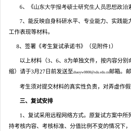
6
、《
山东大学报考硕士研究生人员思想政治
7
、能反映自身科研水平、专业能力、实践能
工作表现等材料。
8
、签署《考生复试承诺书》（见附件
1
）
以上材料（
3
、
6
、
8
为单独文件，按内容分别
缩）请于
3
月
27
日前发送至
邮箱。
zhaoyw0808@sdu.edu.cn
考生须对提交材料的真实性负责，对弄虚作假
三、复试安排
1
、复试采用远程网络方式。原复试方案中所
持考核内容、考核标准、分值比例不变的情况下，