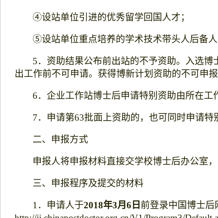
④设站单位引进的优秀留学回国人才；
⑤设站单位重点培养的学术技术带头人后备人
5
．资助结果公布前出站的不予资助。入选博
出工作前不可申请。获得博新计划资助的不可申报
6
．企业工作站博士后申请特别资助由所在工
7
．申请第
63
批面上资助的，也可同时申请特
二、申报方式
申报人将申报材料直接交学校博士后办公室，
三、申报程序及提交的材料
1
．申请人于
2018
年
3
月
6
日
前登录中国博士后
http://jj.chinapostdoctor.org.cn/V1/Program3/Default.