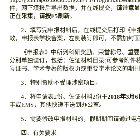
件，网下填报后导出数据，并在线提交，
请注意显
正在采集，请按
F5
刷新
。
2
．填写完申报材料后，在线提交后打印《申
效，申报表学校备案，左侧装订即可，不需加封面
《申报表》中所列科研奖励、荣誉称号、重要
分别单独装订，包括：佐证材料目录
(
可参考附件
号证书、学术专著的版权页或重要学术论文的期刊
3
．特别资助不受理涉密项目。
4
．将申请表
2
份、佐证材料
2
份于
2018
年
3
月
6
丰或
EMS
，其他快递不送到办公室。
5
．需要修改申报材料的，假期期间请通过电
四、有关要求