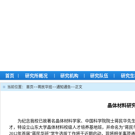
|
|
|
|
首页
研究所概况
研究机构
研究队伍
研究生
当前位置：
首页
>>
蒋民华班
>>
通知通告
>>
正文
晶体材料研究
为纪念我校已故著名晶体材料学家、中国科学院院士蒋民华先
才，特设立山东大学晶体材料校级人才培养基地班，并命名为“蒋民华班
2012
年首届“蒋民华班”学生选拔工作将于近期启动，现将相关事项