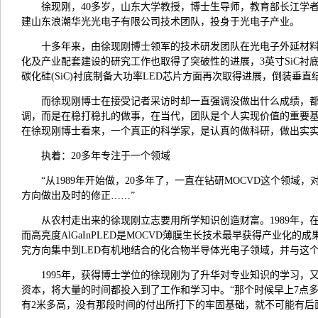
徐现刚，40多岁，山东大学教授，博士生导师，教育部长江学者
建山东浪潮华光光电子有限公司技术团队，投身于光电子产业。
十多年来，由徐现刚博士领军的技术研发团队在光电子外延材料
化及产业配套建设的研究工作也取得了突破性的进展，3英寸SiC
碳化硅(SiC)衬底制备大功率LED芯片方面再次取得进展，倒装垂直
而徐现刚博士在接受记者采访时却一直强调没做出什么成绩，都
调，而是在稳打稳扎的做事，在当代，团队是个人实现价值的重要基
在徐现刚博士看来，一个真正的科学家，是认真的做科研，做出实
执着：20多年专注于一个领域
“从1989年开始做，20多年了，一直在钻研MOCVD这个
方向做出及时的修正……”
从农村走出来的徐现刚立志要用所学知识创造财富。1989年
而高亮度AlGaInPLED是MOCVD薄膜生长技术最早获得产业化
究方向集中到LED有机地结合的化合物半导体光电子领域，并与这
1995年，获得博士学位的徐现刚为了升华对专业知识的学习
资本，将大量的时间都投入到了工作和学习中。“那个时候早上7点
有2米多高，没有那段时间的付出所打下的牢固基础，就不可能有后