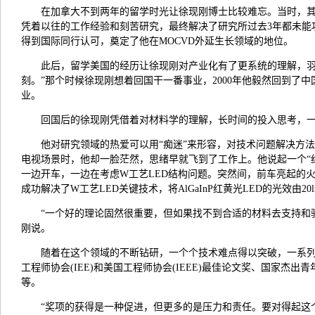
在加拿大不到两年的留学时光让徐现刚博士比较难忘。当时，
凭着以往的工作经验和刻苦研究，最终解决了研究所过去3年都未能
得到国际同行认可，奠定了他在MOCVD外延生长领域的地位。
此后，留学美国的经历让徐现刚对产业化有了更系统的理解，羽翼
刻。”那个时候徐现刚想着回国干一番事业，2000年他毅然回到了
业。
回国后的徐现刚凭借着对材料学的理解，长时间的投入思考，
他对研究领域的热爱可以用“痴迷”来形容，对技术问题解决方
电视场景时，他却一脸茫然，思绪早就飞到了工作上。他说起一个“
一边开车，一边在考虑W工艺LED结构问题。突然间，前车亮起的
成功解决了W工艺LED关键技术，将AlGaInP红黄光LED的光效由20l
“一个好的理论固然很重要，但如果找不到合适的材料去支持和
刚说。
随着在这个领域的不断钻研，一个个技术难点得以突破，一系
工程师协会(IEE)和美国工程师协会(IEEE)最佳论文奖、国家
等。
“奖项的获得是一种促进，但更多的是压力和责任。要对得起这