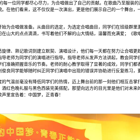
赛的每一位同学都尽心尽力，为合唱做出了自己的贡献。在歌曲乃至服装的
貌。在他们看来，这不仅仅是一次演出，更是他们展示自己的一个舞台，
开始为合唱做准备。从曲目的选定，为选定合唱曲目，同学们在班级群里
的在山大的点点滴滴，书写着他们不解的山大情结，温馨而充满爱；《歌
悉旋律、熟记歌词到建立默契、演唱设计，他们每一天都在努力让合唱更
指导老师为同学们的演唱进行指导。指导老师从发声方法讲起，教会同学
学们准确把握音乐的节奏。老师的耐心教学取得了显著的成效，同学们都
刘俊良同学能够随时纠正同学们演唱中出现的错误并协助进行反复练习，
度的气温丝毫没有降低同学们的热情，迈上舞台前的那一刻他们相互击掌
，酒红色晚礼服与黑色西装完美搭配，那望向远方的目光里是他们对未来
歌声里宣告着：中国梦，正青春！