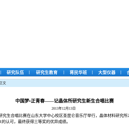
|
|
|
|
|
研究队伍
研究生教育
蒋民华班
大型仪器
正文
中国梦•正青春——记晶体所研究生新生合唱比赛
2013年12月13日
量”研究生合唱比赛在山东大学中心校区圣昆仑音乐厅举行，晶体材料研究所2
众的认可，最终获得三等奖的优异成绩。