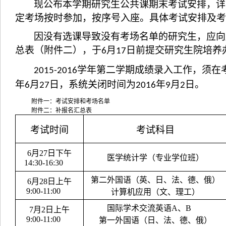
现公布本学期研究生公共课期末考试安排，详
定考场按时参加，按序号入座。具体考试安排及考
因没有选课导致没有考场名单的研究生，应向
总表（附件二），于
月
日前提交研究生院培养
6
17
学年第二学期成绩录入工作，须在
2015-2016
年
月
日，系统关闭时间为
年
月
日。
6
27
2016
9
2
附件一：考试安排和考场名单
附件二：补报名汇总表
考试时间
考试科目
6
月
27
日下午
医学统计学（专业学位班）
14:30-16:30
第二外国语（英、日、法、德、俄）
6
月
28
日上午
9:00-11:00
计算机应用（文、理工）
国际学术交流英语
A
、
B
7
月
2
日上午
9:00-11:00
第一外国语（日、法、德、俄）