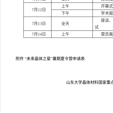
上午
开幕式
7
月
12
日
下午
学术报
座谈、
7
月
13
日
全天
试
7
月
14
日
上午
营员离
附件 “未来晶体之星”暑期夏令营申请表
山东大学晶体材料国家重点实