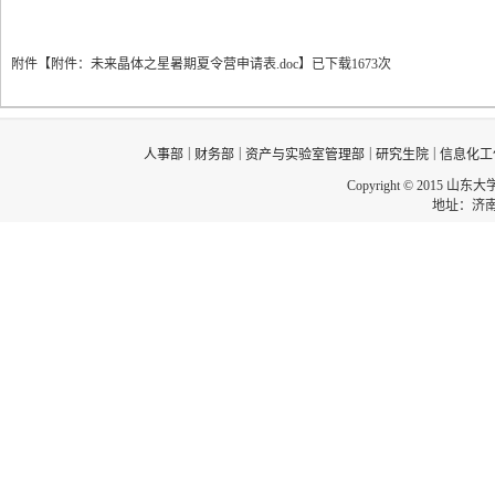
2
附件【
附件：未来晶体之星暑期夏令营申请表.doc
】
已下载
1673
次
|
|
|
|
人事部
财务部
资产与实验室管理部
研究生院
信息化工
Copyright © 2015 山东
地址：济南市