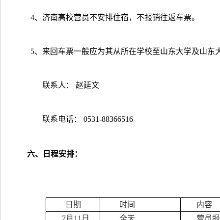
4
、济南高校营员不安排住宿，不报销往返车票。
5
、来回车票一般应为其从所在学校至山东大学及山东
联系人： 赵延文
联系电话：
0531-88366516
六、日程安排：
日期
时间
内
容
7
月
11
日
全天
营员报