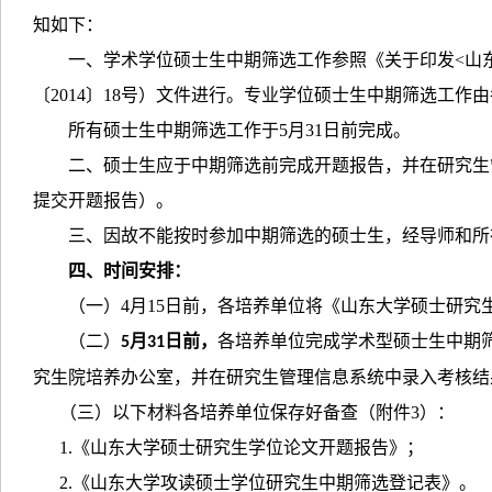
知如下：
一、学术学位硕士生中期筛选工作参照《关于印发
<
山
〔
2014
〕
18
号）文件进行。专业学位硕士生中期筛选工作由
所有硕士生中期筛选工作于
5
月
31
日前完成。
二、硕士生应于中期筛选前完成开题报告，并在研究生
提交开题报告）。
三、因故不能按时参加中期筛选的硕士生，经导师和所
四、时间安排：
（一）
4
月
15
日前，各培养单位将《山东大学硕士研究
（二）
月
日前，
各培养单位完成学术型硕士生中期
5
31
究生院培养办公室，并在研究生管理信息系统中录入考核结
（三）以下材料各培养单位保存好备查（附件
3
）：
1.
《山东大学硕士研究生学位论文开题报告》；
2.
《山东大学攻读硕士学位研究生中期筛选登记表》。