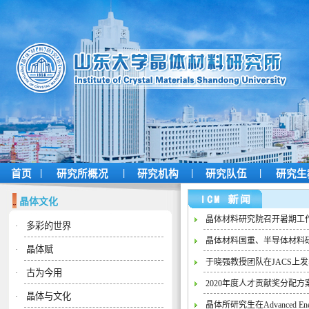
|
|
|
|
首页
研究所概况
研究机构
研究队伍
研究生
晶体文化
晶体材料研究院召开暑期工
多彩的世界
·
晶体材料国重、半导体材料研
晶体赋
·
于晓强教授团队在JACS上
古为今用
·
2020年度人才贡献奖分配方
晶体与文化
·
晶体所研究生在Advanced Ene